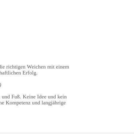
ie richtigen Weichen mit einem
haftlichen Erfolg.
)
d und Fuß. Keine Idee und kein
eine Kompetenz und langjährige
Bild: Hotel Eisvogel, Bad GÃ¶gging