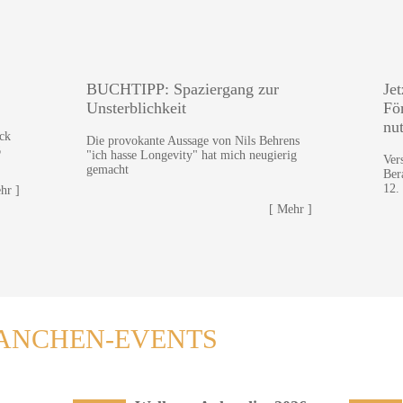
BUCHTIPP: Spaziergang zur
Je
Unsterblichkeit
Fö
nu
ck
Die provokante Aussage von Nils Behrens
6
"ich hasse Longevity" hat mich neugierig
Ver
gemacht
Ber
12.
hr ]
[ Mehr ]
ANCHEN-EVENTS