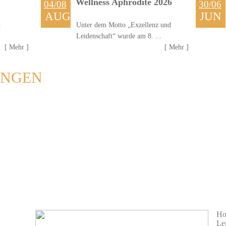
Wellness Aphrodite 2026
04/08
30/06
AUG
JUN
t
Unter dem Motto „Exzellenz und
Leidenschaft“ wurde am 8. ...
[ Mehr ]
[ Mehr ]
UNGEN
H
Le